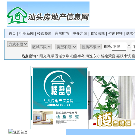
|
|
|
|
|
|
|
首页
行业新闻
楼盘频道
家居时尚
中介之窗
政策法规
咨询解答
供求
价格:
至
热点查询：
阳光海岸
香域水岸
柏嘉半岛
海逸东方
锦逸荣庭
嘉顿小镇
返回首页