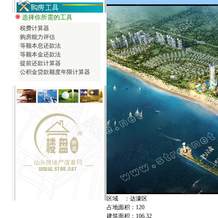
选择你所需的工具
·
税费计算器
·
购房能力评估
·
等额本息还款法
·
等额本金还款法
·
提前还款计算器
·
公积金贷款额度年限计算器
区域 ：达濠区
占地面积：120
建筑面积：106.32