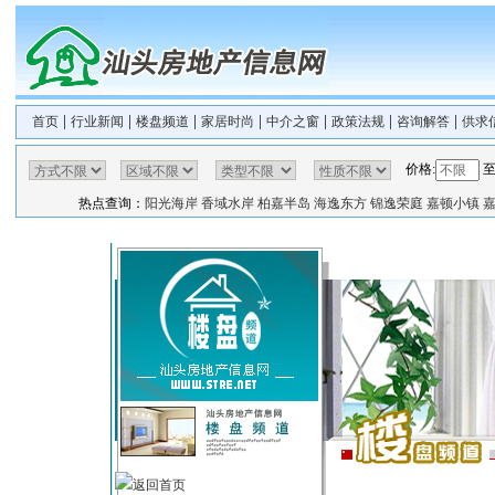
|
|
|
|
|
|
|
首页
行业新闻
楼盘频道
家居时尚
中介之窗
政策法规
咨询解答
供求
价格:
热点查询：
阳光海岸
香域水岸
柏嘉半岛
海逸东方
锦逸荣庭
嘉顿小镇
返回首页