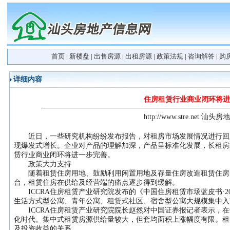
首页
|
新楼盘
|
出售房源
|
出租房源
|
政策法规
|
咨询解答
|
购
详细内容
住房租赁行业商业闭环将进
http://www.stre.net 汕
近日，一些研究机构纷纷发布报告，对租房市场发展情况进行回顾与
现爆发式增长。企业对产品的理解加深，产品呈标准化发展，长租房板
赁行业商业闭环将进一步完善。
政策大力支持
随着租赁住房用地、鼓励利用闲置用地及存量住房改造租赁住房
台，租赁住房在供给及经营端的痛点逐步得到缓解。
ICCRA住房租赁产业研究院发布的《中国住房租赁市场蓝皮书·20
生活方式型公寓、青年公寓、租赁式社区、宿舍型公寓大规模集中入
ICCRA住房租赁产业研究院院长赵然对中国证券报记者表示，在
化时代。集中式租赁房源供给量较大，但套均面积上涨幅度有限。租
及投资收益的关系。