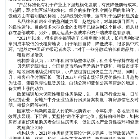
“产品标准化有利于产业上下游规模化发展，有效降低前端成本。
向趋同，即功能区域的模块化、组合的多样化和空间使用的集约化。
设施方面有着明确的标准，品牌线划分清晰。这有利于品牌长租房企
从品牌长租房企业的盈利能力看，赵然指出，对单体项目而言，8
的良性运转。目前很多大型企业的出租率已经达到这个目标。但从财
存在总部成本。另外，前期运营开发成本和资产端成本也有影响。
“2021年以来，很多房企都明确了长租房商业模式，长租房利好
拿到成本较低的长租房地块，用于项目自持，降低成本。很多集中式
环。”赵然对中国证券报记者表示，“对于一些分散式的长租房品牌，
租赁市场活跃
机构普遍认为，2021年租房市场整体活跃，租金水平保持在相对
贝壳研究院指出，全国租赁市场供需矛盾趋于缓和。租赁市场不断
房、精装房将继续受到青睐，小户型租赁住房仍是主力户型。同时，
升，租客租住时间延长，预计2022年租赁市场活跃度仍保持上升趋
为旺盛。随着保障性租赁房源、白领公寓和蓝领公寓等房源的增加，
备大幅上涨的动力。
政策强调加大保障性租赁住房供应，进一步规范行业发展。日前
房租赁企业、房地产中介企业须履行房源备案制度，将房源信息及时
明、租赁合同等材料。
国家统计局新闻发言人付凌晖此前表示，今年以来，各地坚持购
效逐步显现。下阶段，要坚持“房住不炒”定位，坚持购租并举，加
房市场更好满足购房者合理住房需求，促进房地产业良性循环和健康
构建商业闭环
机构认为，2021年住房租赁顶层设计逐步完善，监管政策趋严，
业迎来土地、财政、税收、金融等方面支持。政府鼓励以新建、盘活